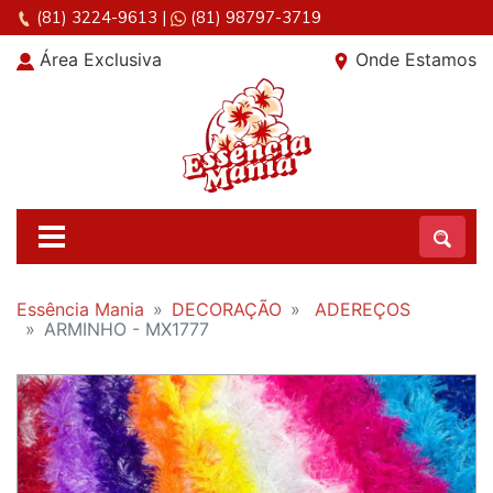
(81) 3224-9613
|
(81) 98797-3719
Área Exclusiva
Onde Estamos
Essência Mania
DECORAÇÃO
ADEREÇOS
ARMINHO - MX1777